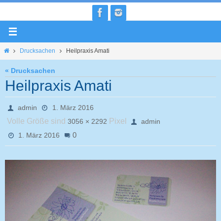
Zum
Inhalt
springen
Home
Drucksachen
Heilpraxis Amati
« Drucksachen
Heilpraxis Amati
admin
1. März 2016
Volle Größe sind
Pixel
3056 × 2292
admin
0
1. März 2016