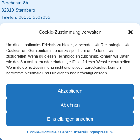
Perchastr. 8b
82319 Starnberg
Telefon: 08151 5507035
E-Mail: info@lifestyle-grafik.de
Cookie-Zustimmung verwalten
Um dir ein optimales Erlebnis zu bieten, verwenden wir Technologien wie
Cookies, um Geräteinformationen zu speichern und/oder darauf
zuzugreifen. Wenn du diesen Technologien zustimmst, können wir Daten
wie das Surfverhalten oder eindeutige IDs auf dieser Website verarbeiten.
Lifestyle Grafik Werbetechnik
Wenn du deine Zustimmung nicht erteilst oder zurückziehst, können
bestimmte Merkmale und Funktionen beeinträchtigt werden.
Powered by
Nirvana
&
WordPress.
Akzeptieren
Ablehnen
Einstellungen ansehen
Cookie-Richtlinie
Datenschutzerklärung
Impressum