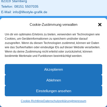
82319 Starnberg
Telefon: 08151 5507035
E-Mail: info@lifestyle-grafik.de
Cookie-Zustimmung verwalten
Um dir ein optimales Erlebnis zu bieten, verwenden wir Technologien wie
Cookies, um Geräteinformationen zu speichern und/oder darauf
Lifestyle Grafik Werbetechnik
zuzugreifen. Wenn du diesen Technologien zustimmst, können wir Daten
wie das Surfverhalten oder eindeutige IDs auf dieser Website verarbeiten.
Powered by
Nirvana
&
WordPress.
Wenn du deine Zustimmung nicht erteilst oder zurückziehst, können
bestimmte Merkmale und Funktionen beeinträchtigt werden.
Akzeptieren
Ablehnen
Einstellungen ansehen
Cookie-Richtlinie
Datenschutzerklärung
Impressum