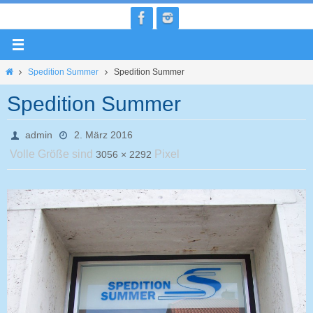
Zum
Inhalt
springen
Home
Spedition Summer
Spedition Summer
Spedition Summer
admin
2. März 2016
Volle Größe sind
Pixel
3056 × 2292