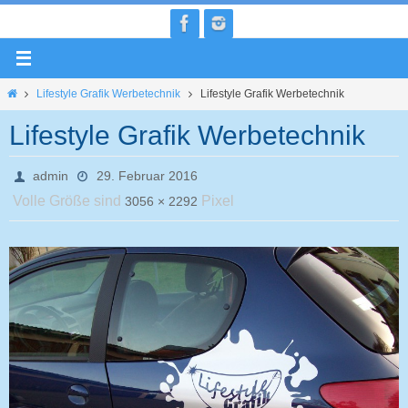
Zum
Inhalt
springen
Home
Lifestyle Grafik Werbetechnik
Lifestyle Grafik Werbetechnik
Lifestyle Grafik Werbetechnik
admin
29. Februar 2016
Volle Größe sind
Pixel
3056 × 2292